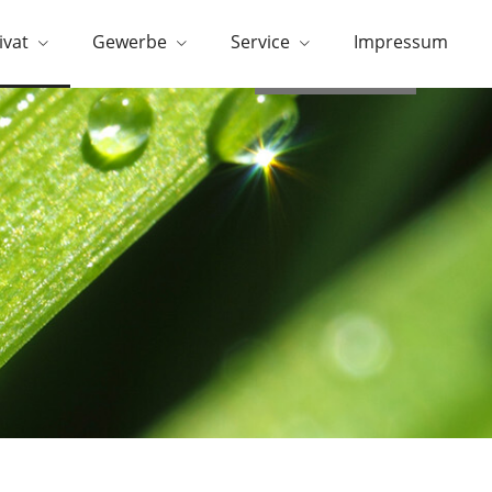
ivat
Gewerbe
Service
Impressum
0951/296566