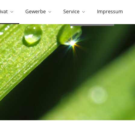
ivat
Gewerbe
Service
Impressum
0951/296566